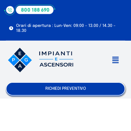
Skip
to
content
Orari di apertura : Lun-Ven: 09:00 – 13.00 / 14.30 –
18.30
Toggl
Navig
Chi siamo
RICHIEDI PREVENTIVO
Servizi
Manutenzioni e Riparazioni
Agevolazioni e Normative