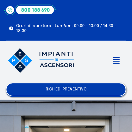
Skip
to
content
Orari di apertura : Lun-Ven: 09:00 – 13.00 / 14.30 –
18.30
Toggl
Navig
Chi siamo
RICHIEDI PREVENTIVO
Servizi
Manutenzioni e Riparazioni
Agevolazioni e Normative